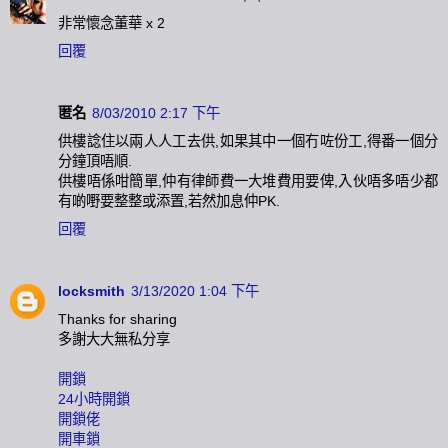
非常懷念董華 x 2
回覆
匿名
8/03/2010 2:17 下午
供樓諗住以兩人人工去供,如果其中一個冇咗份工,得番一個分
分鐘頂唔順.
供樓唔係咁簡單,仲有律師費一大堆費用要俾,入伙唔多唔少都
有啲嘢要整整或添置,若然加息仲PK.
回覆
locksmith
3/13/2020 1:04 下午
Thanks for sharing
多謝大大無私分享
開鎖
24小時開鎖
開鎖佬
開車鎖