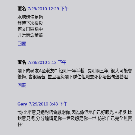
匿名
7/29/2010 12:29 下午
水塘儲備足夠
靜待下次樓災
何文田區睇中
非常懷念董華
回覆
匿名
7/29/2010 3:12 下午
閣下的老友A至老友F, 短則一年半載, 長則兩三年, 很大可能會
後悔, 會很痛苦, 並且埋怨閣下睇住佢哋去死都唔出句聲勸阻.
回覆
Gary
7/29/2010 3:48 下午
"你比啱意見絕對唔會感謝你,因為係佢地自己好眼光。相反,比
錯意見呢,分分鐘講足你一世及怨足你一世,仿彿自己完全無責
任"