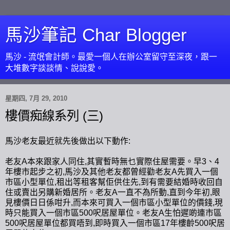
馬沙筆記 Char Blogger
馬沙 - 流氓會計師。最愛一個人在辦公室留守至深夜，跟一
大堆數字談談情、說說愛。
星期四, 7月 29, 2010
樓價痴線系列 (三)
馬沙老友最近就先後做出以下動作:
老友A本來跟家人同住,其實暫時無乜實際住屋需要。早3、4
年樓市起步之初,馬沙及其他老友都曾經勸老友A先買入一個
市區小型單位,租出等租客幫佢供住先,到有需要結婚時收回自
住或賣出另購新婚居所。老友A一直不為所動,直到今年初,眼
見樓價日日係咁升,而本來可買入一個市區小型單位的價錢,現
時只能買入一個市區500呎居屋單位。老友A生怕遲啲連市區
500呎居屋單位都買唔到,即時買入一個市區17年樓齡500呎居