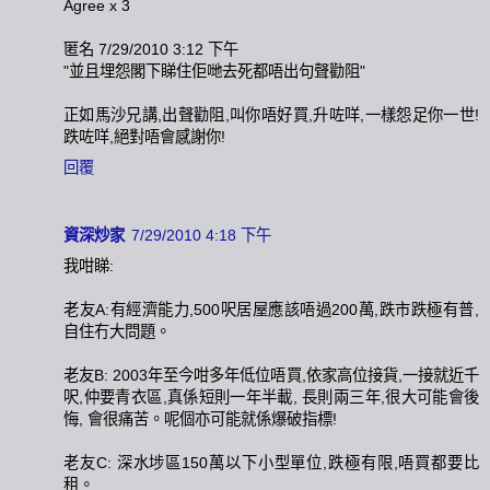
Agree x 3
匿名 7/29/2010 3:12 下午
"並且埋怨閣下睇住佢哋去死都唔出句聲勸阻"
正如馬沙兄講,出聲勸阻,叫你唔好買,升咗咩,一樣怨足你一世!
跌咗咩,絕對唔會感謝你!
回覆
資深炒家
7/29/2010 4:18 下午
我咁睇:
老友A:有經濟能力,500呎居屋應該唔過200萬,跌市跌極有普,
自住冇大問題。
老友B: 2003年至今咁多年低位唔買,依家高位接貨,一接就近千
呎,仲要青衣區,真係短則一年半載, 長則兩三年,很大可能會後
悔, 會很痛苦。呢個亦可能就係爆破指標!
老友C: 深水埗區150萬以下小型單位,跌極有限,唔買都要比
租。