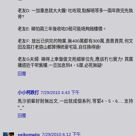
老友D: 一加重息就大大鑊! 吐咗現,點解唔等多一兩年跌完先執
骨?
老友E: 睇怕兩三年後收咗D租可能唔夠蝕樓價。
老友F: 放出已供完的物業,無400萬都有300萬,貴賣貴買,何文
田及窩打老道山都算傳統豪宅區,自住換得過!
老友G夫婦: 睇得上車盤俊文苑細單位先,應該冇乜實力! 買廣
播道近千呎舊樓,一旦加息到4、5厘,必死無疑!
回覆
小小柯跌打
7/29/2010 4:43 下午
馬沙前輩好耐無出文,一出就成個系列,等緊4、5、6.....支持
^_^
回覆
seikomatic
7/29/2010 6:12 下午