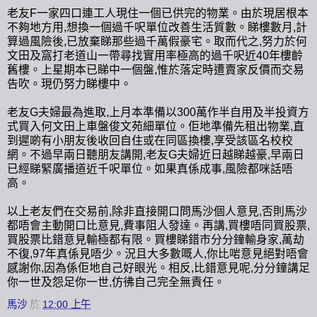
老友F一家四口連工人現住一個已供完的物業。由於現居根本
不夠地方用,想換一個過千呎單位改善生活質數。睇樓數月,計
算過風險後,已放棄睇那些過千萬假豪宅。取而代之,努力於何
文田及窩打老道山一帶尋找實用率極高的過千呎近40年樓齡
舊樓。上星期本已睇中一個盤,惟於落定時遭賣家反價而交易
告吹。現仍努力睇樓中。
老友G夫婦最為進取,上月本準備以300萬作半自用及半投資方
式買入何文田上車盤俊文苑細單位。佢地準備先租出物業,直
到遲啲有小朋友後收回自住或在同區換樓,享受該區名校校
網。不過早兩日聽朋友講開,老友G夫婦近日越睇越豪,早兩日
已經睇緊廣播道近千呎單位。如果真係成事,風險都咪話唔
高。
以上老友們在交易前,除非直接開口問馬沙個人意見,否則馬沙
都唔會主動開口比意見,費事阻人發達。再講,買樓唔同買股票,
買股票比錯意見輸極都有限。買樓睇錯市分分鐘輸身家,萬劫
不復,97年真係見唔少。況且大多數嘅人,你比啱意見絕對唔會
感謝你,因為係佢地自己好眼光。相反,比錯意見呢,分分鐘講足
你一世及怨足你一世,仿彿自己完全無責任。
馬沙
於
12:00 上午