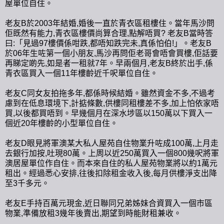
屋單位自住。
老友B於2003年結婚,婚後一直於青衣區租樓住。當年馬沙問
佢既然有能力,青衣區樓價尚算合理,點解唔買? 老友B當時答
曰:「見過97樓價係咁跌,都唔知跌完未,真係怕伯!」。老友B
於06年生咗第一個小朋友,馬沙再問佢老哥會唔會買樓,佢話要
再睇定啲先,如是者一租就7年。早兩個月,老友B終於出手,係
青衣區買入一個11年樓齡近千呎單位自住。
老友C同女友拍拖多年,都係時候結婚。雖然資金不多,不過考
慮到在低息環境下,計掂條數,供樓同租樓差不多,加上怕依家唔
買,以後都買唔到。早幾個月在深水埗區以150萬以下買入一
個近20年樓齡的小型單位自住。
老友D眼見將軍澳某大私人屋苑自住物業升咗成100萬,上月走
去銀行加按,吐現80萬。上周以近250萬買入一個800幾呎將軍
澳居屋單位作自住。而本來自住的私人屋苑物業將以約1萬元
租出。經過悉心安排,往後扣除租金收入後,每月供樓淨支出降
至3千多元。
老友E手持百萬元現金,近日聯同兄弟姊妹合資買入一個市區
物業,準備放租3幾年後賣出,期望到時能財租兼收。