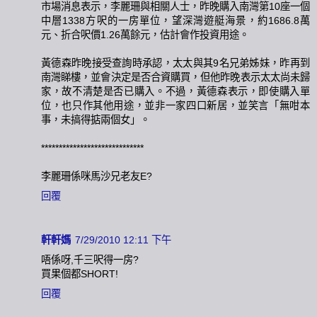
市場消息表示，李麗珊與相關人士，昨晚購入南灣第10座一個
中層1338方呎的一房單位，望深灣遊艇海景，約1686.8萬
元、折合呎價1.26萬餘元，估計會作投資用途。
黃德森昨晚接受查詢時承認，太太與其9名兄弟姊妹，昨再到
南灣睇樓，並會決定是否合資購買，但他昨晚表示太太尚未歸
家，故不清楚是否已購入。不過，黃德森表示，即使購入單
位，也只作其他用途，並非一家四口新居，並笑言「無咁本
事，未搞得掂兩個女」。
*****************************
李麗珊係咪馬沙兄老友E?
回覆
軒軒媽
7/29/2010 12:11 下午
唔係呀,千三呎得一房?
買果個都SHORT!
回覆